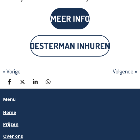
MEER INFO
OESTERMAN INHUREN
«
Vorige
Volgende
»
D
D
S
D
E
E
H
E
L
E
A
L
Menu
E
L
R
E
N
E
N
Home
Prijzen
Over ons