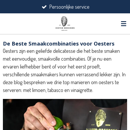
Persoonlijke service
Ga
direct
naar
de
hoofdinhoud
De Beste Smaakcombinaties voor Oesters
Oesters zijn een geliefde delicatesse die het beste smaken
met eenvoudige, smaakvolle combinaties. Of je nu een
ervaren liefhebber bent of voor het eerst proeft,
verschillende smaakmakers kunnen verrassend lekker zijn. In
deze blog bespreken we drie top manieren om oesters te
serveren: met limoen, tabasco en vinaigrette.