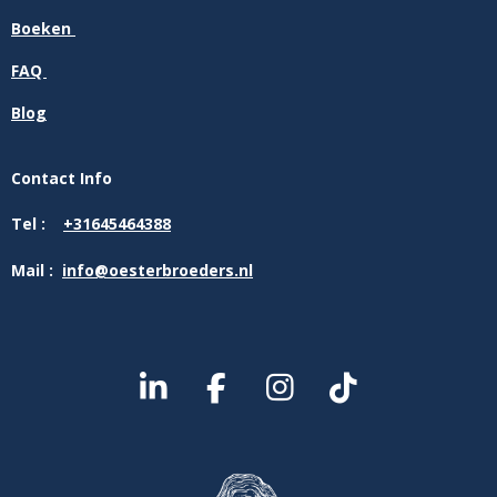
Boeken
FAQ
Blog
Contact Info
Tel :
+31645464388
Mail :
info@oesterbroeders.nl
L
F
I
T
I
A
N
I
N
C
S
K
K
E
T
T