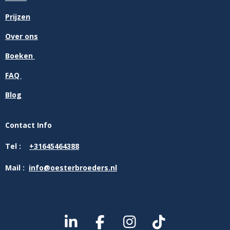
Prijzen
Over ons
Boeken
FAQ
Blog
Contact Info
Tel :
+31645464388
Mail :
info@oesterbroeders.nl
L
F
I
T