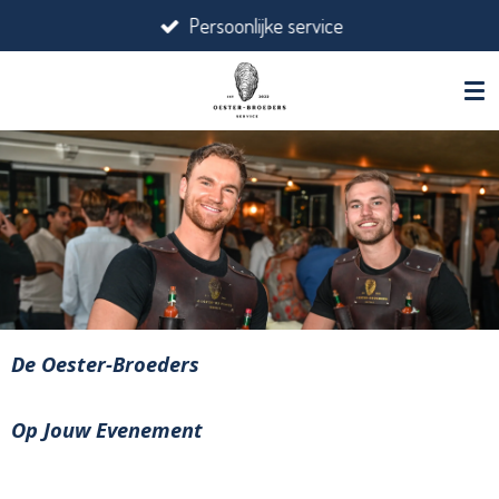
Persoonlijke service
Ga
direct
naar
de
hoofdinhoud
De Oester-Broeders
Op Jouw Evenement