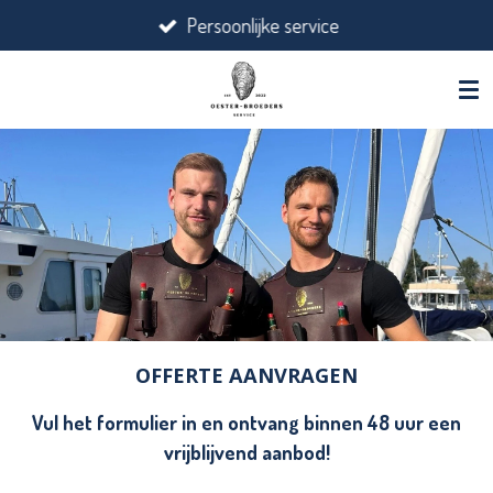
Persoonlijke service
Ga
direct
naar
de
hoofdinhoud
OFFERTE AANVRAGEN
Vul het formulier in en ontvang binnen 48 uur een
vrijblijvend aanbod!