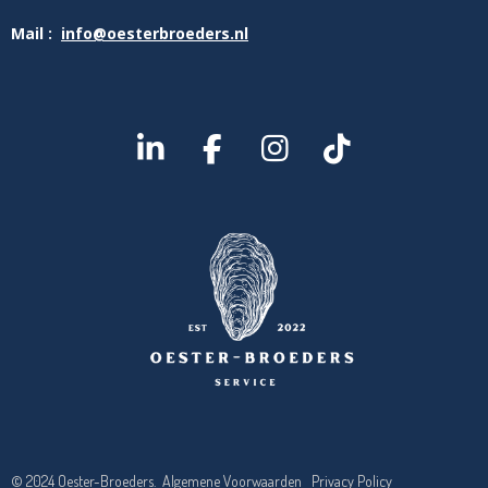
Mail :
info@oesterbroeders.nl
L
F
I
T
I
A
N
I
N
C
S
K
K
E
T
T
E
B
A
O
D
O
G
K
I
O
R
N
K
A
M
© 2024 Oester-Broeders.
Algemene Voorwaarden
Privacy Policy