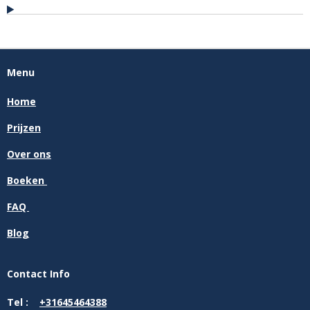
Menu
Home
Prijzen
Over ons
Boeken
FAQ
Blog
Contact Info
Tel :
+31645464388