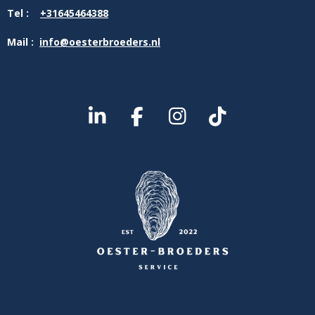
Tel :
+31645464388
Mail :
info@oesterbroeders.nl
L
F
I
T
I
A
N
I
N
C
S
K
K
E
T
T
E
B
A
O
D
O
G
K
I
O
R
N
K
A
M