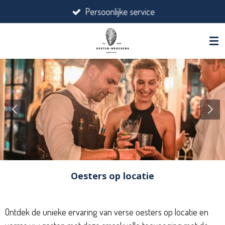
Persoonlijke service
Ga
direct
naar
de
hoofdinhoud
Oesters op locatie
Ontdek de unieke ervaring van verse oesters op locatie en