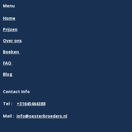
Menu
Home
Prijzen
Over ons
Boeken
FAQ
Blog
Contact Info
Tel :
+31645464388
Mail :
info@oesterbroeders.nl