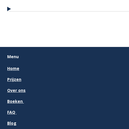
Menu
Home
Prijzen
Over ons
Boeken
FAQ
Blog