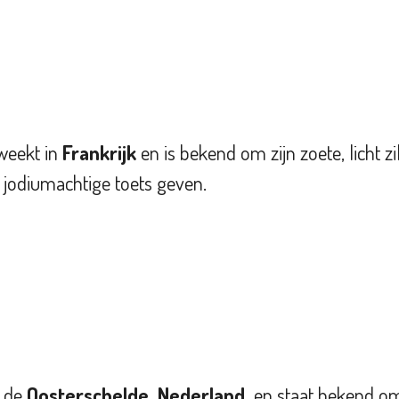
weekt in
Frankrijk
en is bekend om zijn
zoete, licht 
 jodiumachtige toets
geven.
n de
Oosterschelde, Nederland
en staat bekend om z