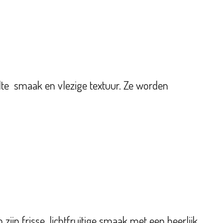
zilte smaak en vlezige textuur. Ze worden
ijn frisse, lichtfruitige smaak met een heerlijk