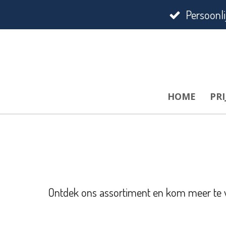
Ga
Persoonli
direct
naar
de
hoofdinhoud
HOME
PRI
Ontdek ons assortiment en kom meer te we