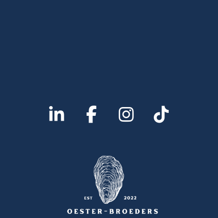
L
F
I
T
I
A
N
I
N
C
S
K
K
E
T
T
E
B
A
O
D
O
G
K